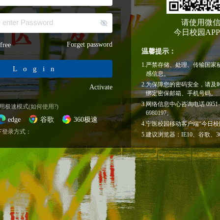
请使用微
今日校园AP
Forget password
free
温馨提示：
1.
严禁存储、处理、传输国家
Login
感信息。
2.
为保障您的密码安全，请及
Activate
绑定密保邮箱、手机号码。
3.
网络信息中心咨询电话 0951-69
使用极速模式
(如何使用?)
6980197。
edge
谷歌
360极速
4.
宁医校园移动客户端“今日校
下登录方式：
5.
建议浏览器：IE10、谷歌、3