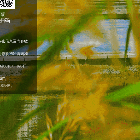
信或
P扫码
秘密信息及内容敏
时修改初始密码和
80167、0951-
园”。
60极速。